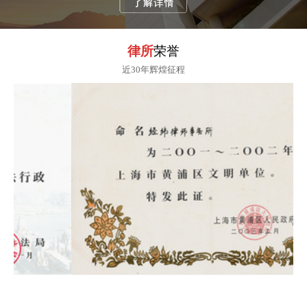
律所
荣誉
近30年辉煌征程