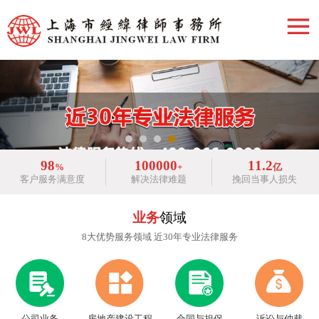
98
100000
11.2
%
+
亿
客户服务满意度
解决法律难题
挽回当事人损失
业务
领域
8大优势服务领域 近30年专业法律服务
房地产建设工程