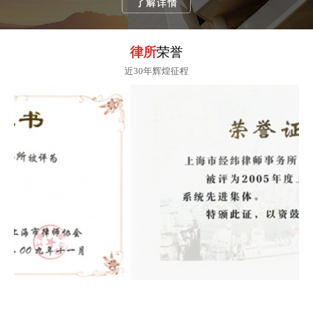
律所
荣誉
近30年辉煌征程