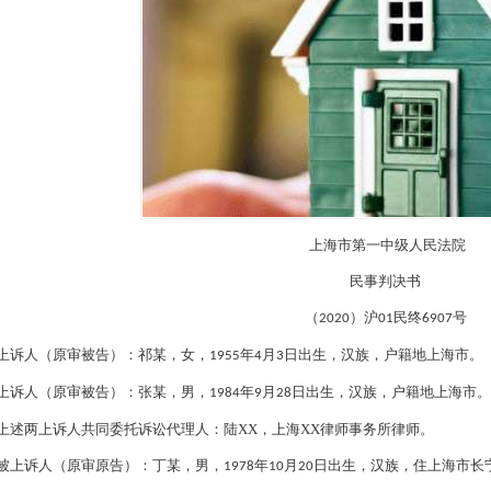
上海市第一中级人民法院
民
事
判
决
书
（
）沪
民终
号
2020
01
6907
上诉人（原审被告）：
祁某
，女，
年
月
日出生，汉族，户籍地上海市。
1955
4
3
上诉人（原审被告）：
张某
，男，
年
月
日出生，汉族，户籍地上海市。
1984
9
28
上述两上诉人共同委托诉讼代理人：陆
XX
，上海
XX
律师事务所律师。
被上诉人（原审原告）：
丁某
，男，
年
月
日出生，汉族，住上海市长
1978
10
20