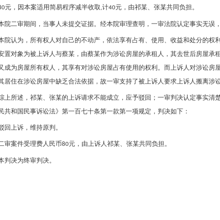
元，因本案适用简易程序减半收取
计
元，由
祁某
、
张某
共同负担。
80
,
40
本院二审期间，当事人未提交证据。经本院审理查明，一审法院认定事实无误
本院认为，所有权人对自己的不动产，依法享有占有、使用、收益和处分的权
安置对象为被上诉人与蔡某，由蔡某作为涉讼房屋的承租人，其去世后房屋承
又成为房屋所有权人，其享有对涉讼房屋占有使用的权利。而上诉人对涉讼房
其居住在涉讼房屋中缺乏合法依据，故一审支持了被上诉人要求上诉人搬离涉
综上所述，
祁某
、
张某
的上诉请求不能成立，应予驳回；一审判决认定事实清
民共和国民事诉讼法》第一百七十条第一款第一项规定，判决如下：
驳回上诉，维持原判。
二审案件受理费人民币
元，由上诉人
祁某
、
张某
共同负担。
80
本判决为终审判决。