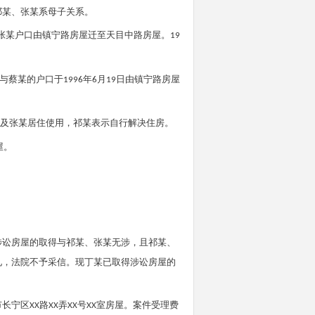
祁某
、
张某
系母子关系。
张某
户口由镇宁路房屋迁至天目中路房屋。
19
与蔡某的户口于
年
月
日由镇宁路房屋
1996
6
19
及
张某
居住使用，
祁某
表示自行解决住房。
屋。
涉讼房屋的取得与
祁某
、
张某
无涉，且
祁某
、
见，法院不予采信。现
丁某
已取得涉讼房屋的
市长宁区
路
弄
号
室房屋。案件受理费
XX
XX
XX
XX