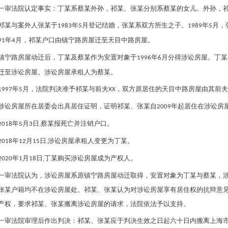
一审法院认定事实：
丁某
系蔡某外孙，
祁某
、
张某
分别系蔡某的女儿、外孙，
祁某
与案外人张某于
年
月登记结婚，
张某
系双方所生之子。
年
月，
1983
5
1989
5
年
月，
祁某
户口由镇宁路房屋迁至天目中路房屋。
91
4
镇宁路房屋动迁后，
丁某
及蔡某作为安置对象于
年
月分得涉讼房屋。
丁某
1996
6
迁至涉讼房屋。涉讼房屋承租人为蔡某。
年
月，法院判决准予
祁某
与前夫
，双方原居住的天目中路房屋由其前夫
1997
5
XX
涉讼房屋所在居委会出具居住证明，证明
祁某
、
张某
自
年起居住在涉讼房
2009
年
月
日
蔡某报死亡并注销户口。
2018
5
3
,
年
月
日
涉讼房屋承租人变更为
丁某
。
2018
12
15
,
年
月
日
丁某
购买涉讼房屋成为产权人。
2020
1
18
,
一审法院认为，涉讼房屋系原镇宁路房屋动迁取得，安置对象为
丁某
与蔡某，
张某
户籍均不在涉讼房屋处。
祁某
、
张某
认为对涉讼房屋享有居住权的抗辩意
产权，要求
祁某
、
张某
搬离涉讼房屋的请求，法院依法予以支持。
一审法院审理后作出判决：
祁某
、
张某
应于判决生效之日起六十日内搬离上海