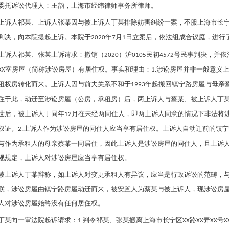
委托诉讼代理人：王韵，上海市经纬律师事务所律师。
上诉人
祁某
、上诉人
张某
因与被上诉人
丁某
排除妨害纠纷一案，不服上海市长
判决，向本院提起上诉。本院于
年
月
日立案后，依法组成合议庭，进行
2020
7
1
上诉人
祁某
、
张某
上诉请求：撤销（
）沪
民初
号民事判决，并依
2020
0105
4572
室房屋（简称涉讼房屋）有居住权。事实和理由：
涉讼房屋并非一般意义
XX
1.
租权房转化而来。上诉人因与前夫关系不和于
年起搬回镇宁路房屋与母亲
1993
住于此，动迁至涉讼房屋（公房，承租房）后，两上诉人与蔡某、被上诉人
丁
世后，被上诉人于同年
月在未经两同住人，即两上诉人同意的情况下非法将
12
权证。
上诉人作为涉讼房屋的同住人应当享有居住权。上诉人自动迁前的镇宁
2.
与作为承租人的母亲蔡某一同居住，因此上诉人是涉讼房屋的同住人，且上诉
规规定，上诉人对涉讼房屋应当享有居住权。
被上诉人
丁某
辩称，如上诉人对变更承租人有异议，应当是行政诉讼的范畴，
联，涉讼房屋由镇宁路房屋动迁而来，被安置人为蔡某与被上诉人，现涉讼房
人对涉讼房屋始终没有任何居住权。
丁某
向一审法院起诉请求：
判令
祁某
、
张某
搬离上海市长宁区
路
弄
号
1.
XX
XX
XX
X