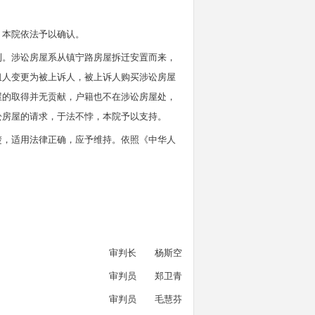
，本院依法予以确认。
利。涉讼房屋系从镇宁路房屋拆迁安置而来，
租人变更为被上诉人，被上诉人购买涉讼房屋
屋的取得并无贡献，户籍也不在涉讼房屋处，
讼房屋的请求，于法不悖，本院予以支持。
楚，适用法律正确，应予维持。依照《中华人
审判长 杨斯空
审判员 郑卫青
审判员 毛慧芬