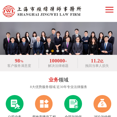
98
100000
11.2
%
+
亿
客户服务满意度
解决法律难题
挽回当事人损失
业务
领域
8大优势服务领域 近30年专业法律服务
房地产建设工程