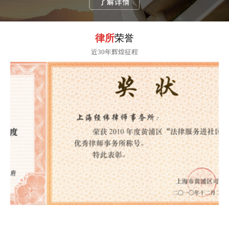
律所
荣誉
近30年辉煌征程